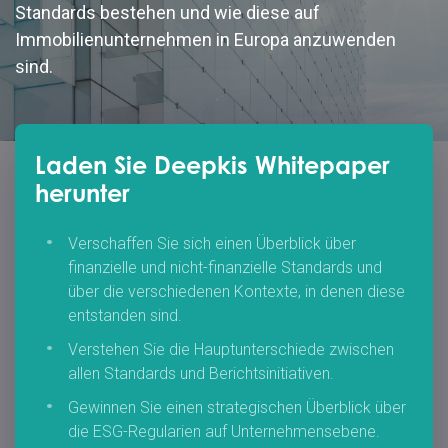
Standards bestehen und wie diese auf
Immobilienunternehmen in Europa anzuwenden
sind.
Laden Sie Deepkis Whitepaper
herunter
Verschaffen Sie sich einen Überblick über
finanzielle und nicht-finanzielle Standards und
über die verschiedenen Kontexte, in denen diese
entstanden sind.
Verstehen Sie die Hauptunterschiede zwischen
allen Standards und Berichtsinitiativen.
Gewinnen Sie einen strategischen Überblick über
die ESG-Regularien auf Unternehmensebene.