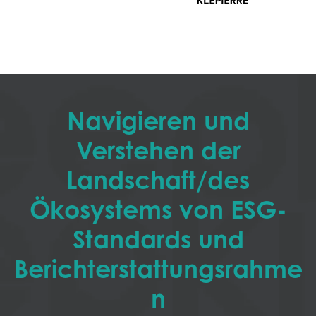
Navigieren und
Verstehen der
Landschaft/des
Ökosystems von ESG-
Standards und
Berichterstattungsrahme
n