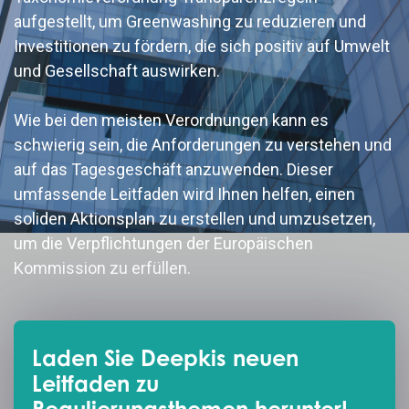
aufgestellt, um Greenwashing zu reduzieren und
Investitionen zu fördern, die sich positiv auf Umwelt
und Gesellschaft auswirken.
Wie bei den meisten Verordnungen kann es
schwierig sein, die Anforderungen zu verstehen und
auf das Tagesgeschäft anzuwenden. Dieser
umfassende Leitfaden wird Ihnen helfen, einen
soliden Aktionsplan zu erstellen und umzusetzen,
um die Verpflichtungen der Europäischen
Kommission zu erfüllen.
Laden Sie Deepkis neuen
Leitfaden zu